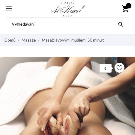
0
shopping_cart

Domů
Masáže
Masáž lávovými mušlemi 50 minut
6