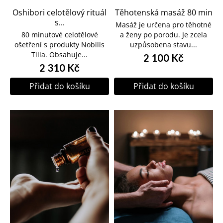
Oshibori celotělový rituál
Těhotenská masáž 80 min
s...
Masáž je určena pro těhotné
80 minutové celotělové
a ženy po porodu. Je zcela
ošetření s produkty Nobilis
uzpůsobena stavu...
Tilia. Obsahuje...
2 100 Kč
2 310 Kč
Přidat do košíku
Přidat do košíku