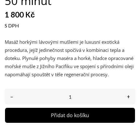
50 minut
1 800 Kč
S DPH
Masáž horkými lávovými mušlemi je luxusní exotická
procedura, jejíž jedinečnost spočívá v kombinaci tepla a
doteku. Plynulé pohyby maséra a horké, hladce opracované
mořské mušle z Jižního Pacifiku ve spojení s přírodními oleji
napomáhají spouštět v těle regenerační procesy.
–
+
Přidat do košíku