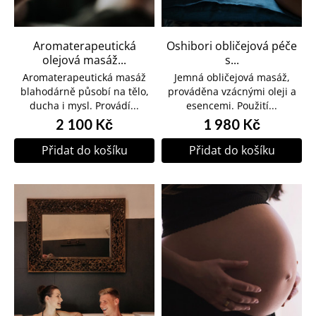
Aromaterapeutická
Oshibori obličejová péče
olejová masáž...
s...
Aromaterapeutická masáž
Jemná obličejová masáž,
blahodárně působí na tělo,
prováděna vzácnými oleji a
ducha i mysl. Provádí...
esencemi. Použití...
2 100 Kč
1 980 Kč
Přidat do košíku
Přidat do košíku