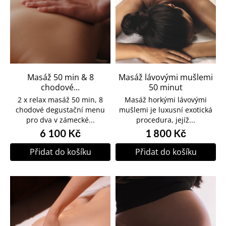
Masáž 50 min & 8
Masáž lávovými mušlemi
chodové...
50 minut
2 x relax masáž 50 min, 8
Masáž horkými lávovými
chodové degustační menu
mušlemi je luxusní exotická
pro dva v zámecké...
procedura, jejíž...
6 100 Kč
1 800 Kč
Přidat do košíku
Přidat do košíku