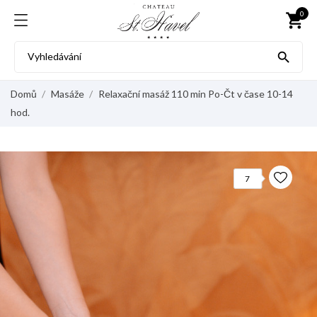
0
shopping_cart

Domů
Masáže
Relaxační masáž 110 min Po-Čt v čase 10-14
hod.
7