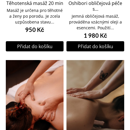
Těhotenská masáž 20 min
Oshibori obličejová péče
s...
Masáž je určena pro těhotné
a ženy po porodu. Je zcela
Jemná obličejová masáž,
uzpůsobena stavu...
prováděna vzácnými oleji a
esencemi. Použití...
950 Kč
1 980 Kč
Přidat do košíku
Přidat do košíku