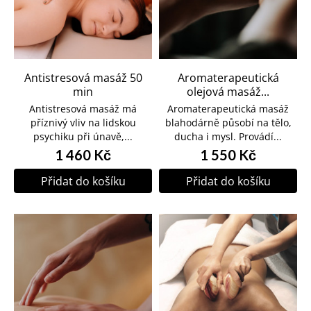
Antistresová masáž 50
Aromaterapeutická
min
olejová masáž...
Antistresová masáž má
Aromaterapeutická masáž
příznivý vliv na lidskou
blahodárně působí na tělo,
psychiku při únavě,...
ducha i mysl. Provádí...
1 460 Kč
1 550 Kč
Přidat do košíku
Přidat do košíku