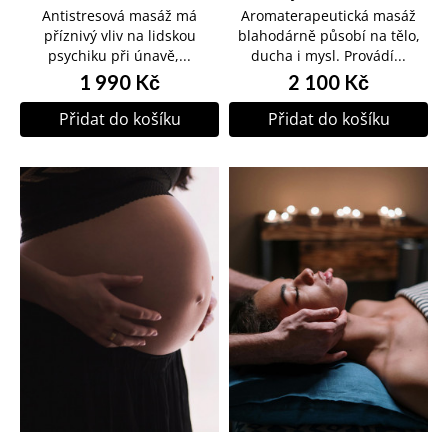
Antistresová masáž má
Aromaterapeutická masáž
příznivý vliv na lidskou
blahodárně působí na tělo,
psychiku při únavě,...
ducha i mysl. Provádí...
1 990 Kč
2 100 Kč
Přidat do košíku
Přidat do košíku