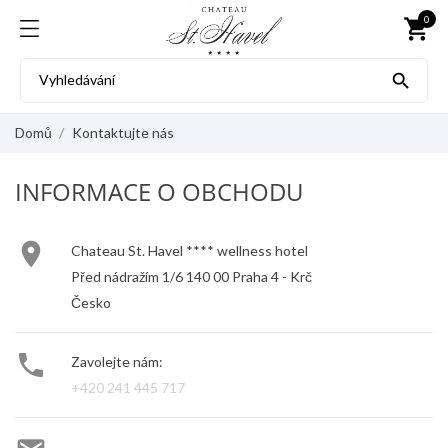
0
shopping_cart

Domů
Kontaktujte nás
INFORMACE O OBCHODU

Chateau St. Havel **** wellness hotel
Před nádražím 1/6 140 00 Praha 4 - Krč
Česko

Zavolejte nám:
+420 241 445 717