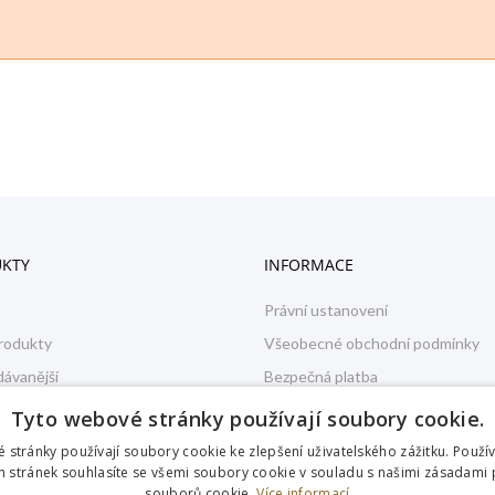
KTY
INFORMACE
Právní ustanovení
rodukty
Všeobecné obchodní podmínky
dávanější
Bezpečná platba
GDPR - Ochrana osobních údajů
Tyto webové stránky používají soubory cookie.
 stránky používají soubory cookie ke zlepšení uživatelského zážitku. Použí
 stránek souhlasíte se všemi soubory cookie v souladu s našimi zásadami 
souborů cookie.
Více informací