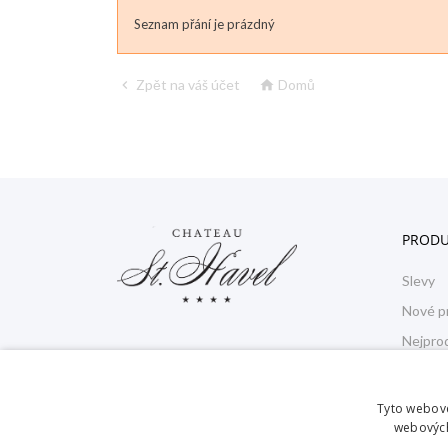
Seznam přání je prázdný
Zpět na váš účet
Domů


PRODU
Slevy
Nové p
Nejpro
Chateau St. Havel **** wellness hotel
Česko
Tyto webové
Před nádražím 1/6 140 00 Praha 4 - Krč
webových
+420 241 445 717