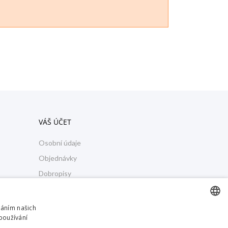
VÁŠ ÚČET
Osobní údaje
Objednávky
Dobropisy
Adresy
Moje oznámení
váním našich
používání
Reklamace, vrácení zboží, výměny ...
CZECH